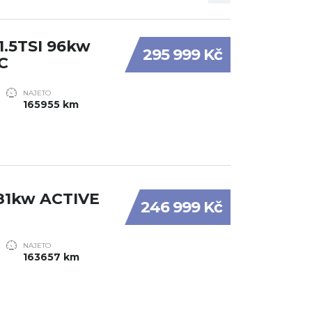
1.5TSI 96kw
295 999 Kč
C
NAJETO
165955 km
 81kw ACTIVE
246 999 Kč
NAJETO
163657 km