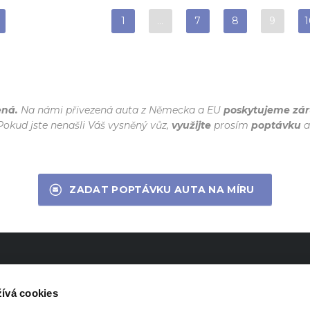
1
…
7
8
9
1
ená.
Na námi přivezená auta z Německa a EU
poskytujeme zár
okud jste nenašli Váš vysněný vůz,
využijte
prosím
poptávku
a
ZADAT POPTÁVKU AUTA NA MÍRU
LÝ KONTAKT
OTEVÍRACÍ DOBA
ívá cookies
20 415 654 248
Pondělí až pátek:
08:00 - 17:3