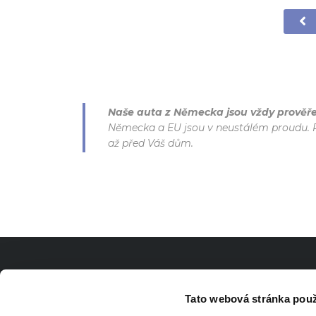
Naše auta z Německa jsou vždy prověř
Německa a EU jsou v neustálém proudu. P
až před Váš dům.
RYCH
Tato webová stránka použ
Tel.:
+4