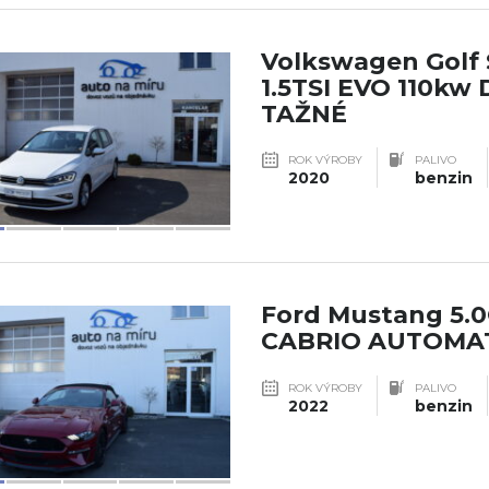
Volkswagen Golf
1.5TSI EVO 110kw
TAŽNÉ
ROK VÝROBY
PALIVO
2020
benzin
Ford Mustang 5.
CABRIO AUTOMA
ROK VÝROBY
PALIVO
2022
benzin