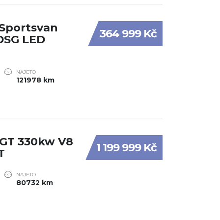
 Sportsvan
364 999 Kč
 DSG LED
NAJETO
121978 km
0GT 330kw V8
1 199 999 Kč
T
NAJETO
80732 km