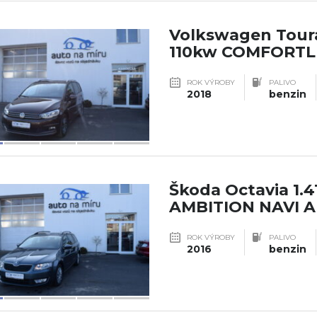
Volkswagen Toura
110kw COMFORTL
ROK VÝROBY
PALIVO
2018
benzin
Škoda Octavia 1.4
AMBITION NAVI 
ROK VÝROBY
PALIVO
2016
benzin