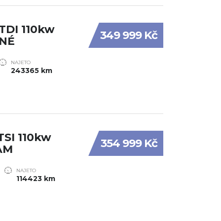
TDI 110kw
349 999 Kč
ŽNÉ
NAJETO
243365 km
TSI 110kw
354 999 Kč
AM
NAJETO
114423 km