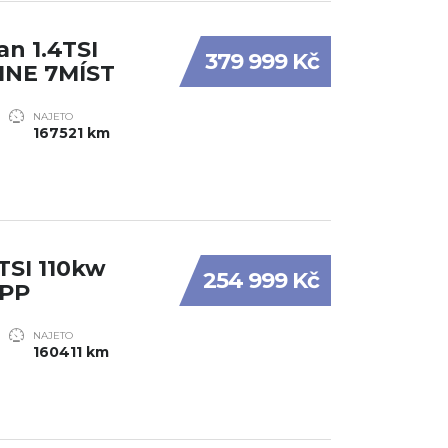
n 1.4TSI
379 999 Kč
INE 7MÍST
NAJETO
167521 km
TSI 110kw
254 999 Kč
APP
NAJETO
160411 km