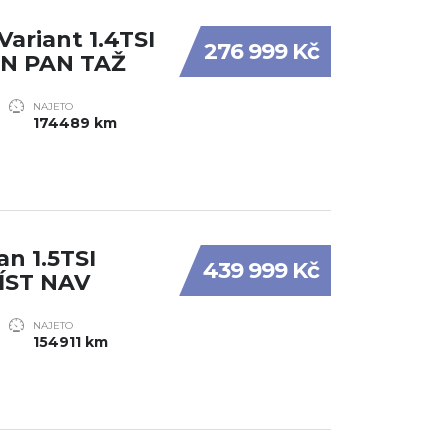
ariant 1.4TSI
276 999 Kč
N PAN TAŽ
NAJETO
174489 km
n 1.5TSI
439 999 Kč
ÍST NAV
NAJETO
154911 km