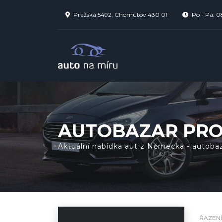
Pražská 5492, Chomutov 430 01
Po - Pá: 0
AUTOBAZAR PRO 
Aktuální nabídka aut z Německa - autob
ŘAZENÍ