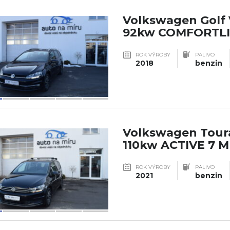
Volkswagen Golf V
92kw COMFORTLI
ROK VÝROBY
PALIVO
2018
benzin
Volkswagen Toura
110kw ACTIVE 7 M
ROK VÝROBY
PALIVO
2021
benzin