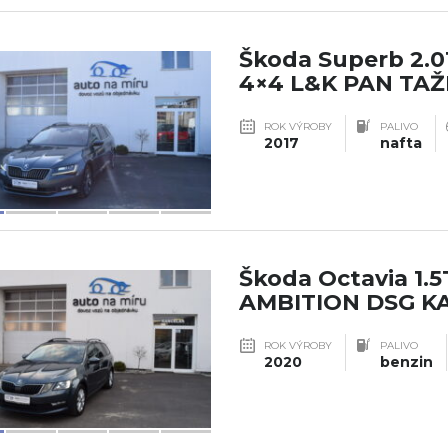
Škoda Superb 2.0
4×4 L&K PAN TA
ROK VÝROBY
PALIVO
2017
nafta
Škoda Octavia 1.5
AMBITION DSG K
ROK VÝROBY
PALIVO
2020
benzin