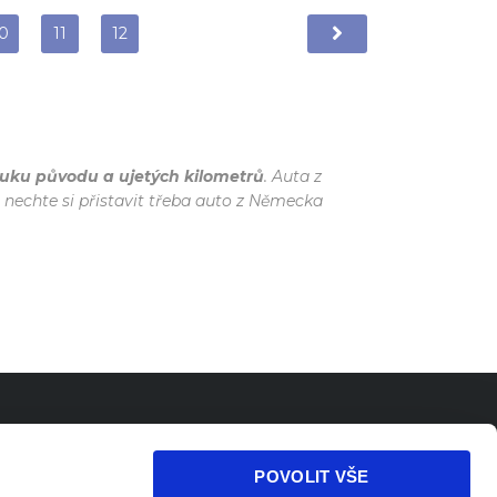
0
11
12
uku původu a ujetých kilometrů
. Auta z
 nechte si přistavit třeba auto z Německa
GPS
ADRESA
POVOLIT VŠE
0
Pražská 5492