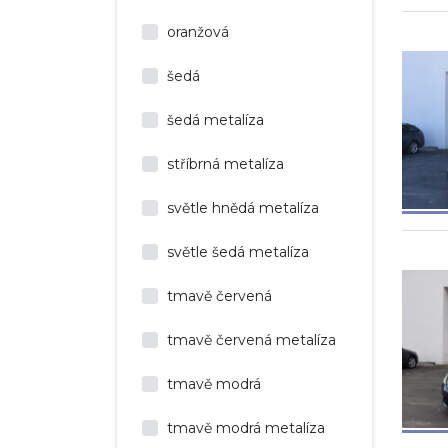
oranžová
šedá
šedá metalíza
stříbrná metalíza
světle hnědá metalíza
světle šedá metalíza
tmavě červená
tmavě červená metalíza
tmavě modrá
tmavě modrá metalíza