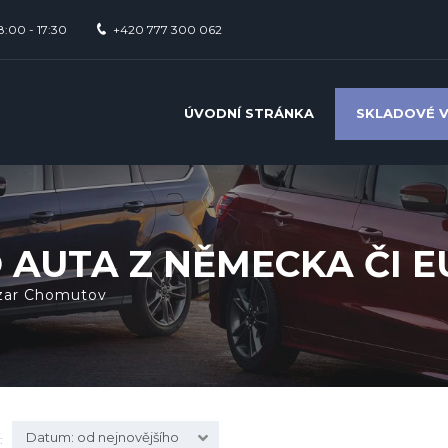
8:00 - 17:30
+420 777 300 062
ÚVODNÍ STRÁNKA
SKLADOVÉ 
AUTA Z NĚMECKA ČI E
azar Chomutov
Datum: od nejnovějšího
: