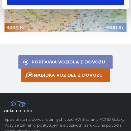
POPTÁVKA VOZIDLA Z DOVOZU
NABÍDKA VOZIDEL Z DOVOZU
Specialista na dovoz rodinných vozů VW Sharan a FORD Galaxy.
Vozy ze zahraničí poskytujeme s doživotní zárukou na původ s