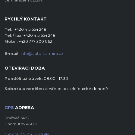
certifikátem CEBIA.
RYCHLÝ KONTAKT
Tel.:
+420 415 654 248
Tel./fax:
+420 415 654 248
Mobil:
+420 777 300 062
E-mail:
info@auto-na-miru.cz
OTEVÍRACÍ DOBA
Pondělí až pátek:
08:00 - 17:30
Sobota a neděle:
otevřeno po telefonické dohodě.
GPS
ADRESA
Pražská 5492
Chomutov 430 01
GPS:
50.451144
13.426114