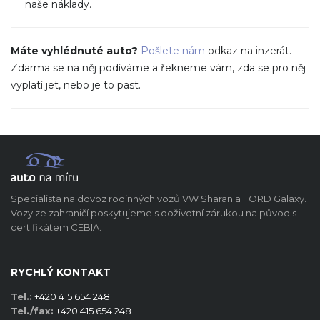
naše náklady.
Máte vyhlédnuté auto?
Pošlete nám
odkaz na inzerát.
Zdarma se na něj podíváme a řekneme vám, zda se pro něj
vyplatí jet, nebo je to past.
Specialista na dovoz rodinných vozů VW Sharan a FORD Galaxy.
Vozy ze zahraničí poskytujeme s doživotní zárukou na původ s
certifikátem CEBIA.
RYCHLÝ KONTAKT
Tel.:
+420 415 654 248
Tel./fax:
+420 415 654 248