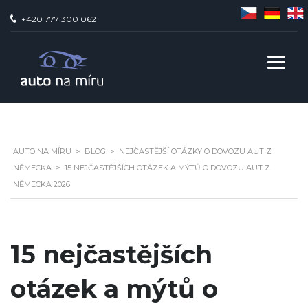
+420 777 300 062
AUTO NA MÍ­RU
>
BLOG
>
NEJČASTĚJŠÍ OTÁZKY O DOVOZU AUT Z
NĚMECKA
>
15 NEJČASTĚJŠÍCH OTÁZEK A MÝTŮ O DOVOZU AUT Z
NĚMECKA 2026
15 nejčastějších
otázek a mýtů o