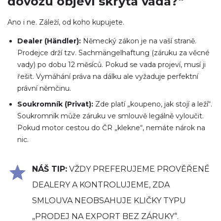
dovozu objeví skrytá vada?“
Ano i ne. Záleží, od koho kupujete.
Dealer (Händler):
Německý zákon je na vaší straně.
Prodejce drží tzv. Sachmängelhaftung (záruku za věcné
vady) po dobu 12 měsíců. Pokud se vada projeví, musí ji
řešit. Vymáhání práva na dálku ale vyžaduje perfektní
právní němčinu.
Soukromník (Privat):
Zde platí „koupeno, jak stojí a leží“.
Soukromník může záruku ve smlouvě legálně vyloučit.
Pokud motor cestou do ČR „klekne“, nemáte nárok na
nic.
NÁŠ TIP:
VŽDY PREFERUJEME PROVĚŘENÉ
DEALERY A KONTROLUJEME, ZDA
SMLOUVA NEOBSAHUJE KLIČKY TYPU
„PRODEJ NA EXPORT BEZ ZÁRUKY“.