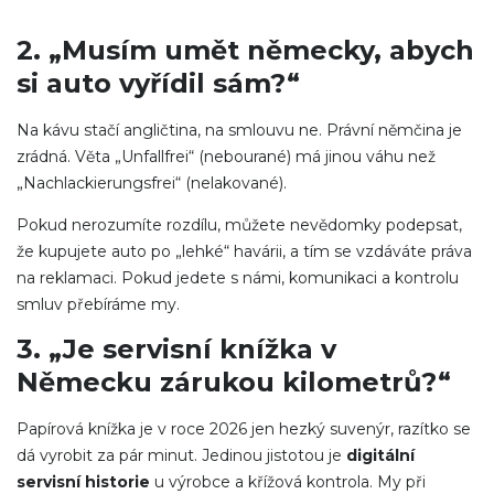
2. „Musím umět německy, abych
si auto vyřídil sám?“
Na kávu stačí angličtina, na smlouvu ne. Právní němčina je
zrádná. Věta „Unfallfrei“ (nebourané) má jinou váhu než
„Nachlackierungsfrei“ (nelakované).
Pokud nerozumíte rozdílu, můžete nevědomky podepsat,
že kupujete auto po „lehké“ havárii, a tím se vzdáváte práva
na reklamaci. Pokud jedete s námi, komunikaci a kontrolu
smluv přebíráme my.
3. „Je servisní knížka v
Německu zárukou kilometrů?“
Papírová knížka je v roce 2026 jen hezký suvenýr, razítko se
dá vyrobit za pár minut. Jedinou jistotou je
digitální
servisní historie
u výrobce a křížová kontrola. My při