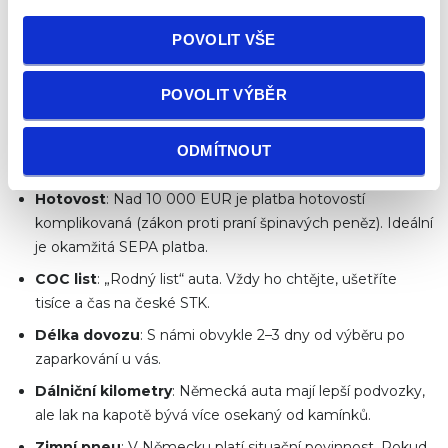
Lokalita:
Prodejce tvrdí, že auto pošle přepravní službou
z ciziny? Nikdy neposílejte zálohu předem.
POVOLIT VŠE
Bleskové kolo (Dalších 10
rychlých faktů)
POVOLIT VÝBĚR
DPH
: V Německu je 19 %. Plátci DPH v ČR mohou
ODMÍTNOUT
koupit auto rovnou bez daně (netto).
Hotovost
: Nad 10 000 EUR je platba hotovostí
komplikovaná (zákon proti praní špinavých peněz). Ideální
je okamžitá SEPA platba.
COC list
: „Rodný list“ auta. Vždy ho chtějte, ušetříte
tisíce a čas na české STK.
Délka dovozu
: S námi obvykle 2–3 dny od výběru po
zaparkování u vás.
Dálniční kilometry
: Německá auta mají lepší podvozky,
ale lak na kapotě bývá více osekaný od kamínků.
Zimní pneu
: V Německu platí situační povinnost. Pokud