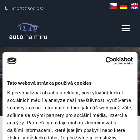
+420 777 300 062
ZÁSADY COOKIES
Tato webová stránka používá cookies
(EU)
K personalizaci obsahu a reklam, poskytování funkcí
sociálních médií a analýze naší návštěvnosti využíváme
soubory cookie. Informace o tom, jak náš web používáte,
sdílíme se svými partnery pro sociální média, inzerci a
analýzy. Partneři tyto údaje mohou zkombinovat s
AUTO NA MÍ­RU
>
ZÁSADY COOKIES (EU)
dalšími informacemi, které jste jim poskytli nebo které
získali v důsledku toho, že používáte jejich služby.