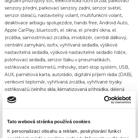
digitální přístrojový štít, elektronická ruční brzda, parkovací
senzory přední, parkovací senzory zadní, senzor světel,
senzor stěračů, nastavitelný volant, multifunkční volant,
deaktivace airbagu spolujezdce, hands free, Android Auto,
Apple CarPlay, bluetooth, el. okna, el. přední okna, el.
zrcátka, samostmívací zrcátka, imobilizér, centrál dálkový,
centrální zamykání, isofix, vyhřívaná sedadla, výškově
nastavitelná sedadla, výškově nastavitelné sedadlo řidiče,
polohovací sedadla, senzor tlaku v pneumatikách,
ostřikovače světlometů, mlhovky, start-stop systém, USB,
AUX, paměťová karta, autorádio, digitální příjem rádia (DAB),
venkovní teploměr, vyhřívaná zrcátka, vyhřívané trysky
ostřikovačů čelního skla, klimatizovaná přihrádka, dělená
zadní sedadla, zadní stěrač, tónovaná skla, přední pohon,
podélný posuv sedadel, výsuvné opěrky hlav, el. startér, třetí
řada sedadel,
Tato webová stránka používá cookies
K personalizaci obsahu a reklam, poskytování funkcí