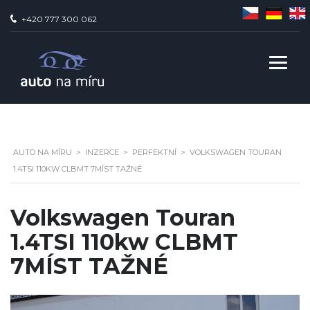
+420 777 300 062
AUTO NA MÍ­RU
>
INZERCE
>
PERFEKTNÍ
>
VOLKSWAGEN TOURAN
1.4TSI 110KW CLBMT 7MÍST TAŽNÉ
Volkswagen Touran
1.4TSI 110kw CLBMT
7MÍST TAŽNÉ