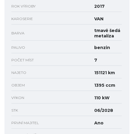
2017
ROK VÝROBY
VAN
KAROSERIE
tmavě šedá
BARVA
metalíza
benzin
PALIVO
7
POČET MÍST
151121 km
NAJETO
1395 ccm
OBJEM
110 kW
VÝKON
06/2028
STK
Ano
PRVNÍ MAJITEL