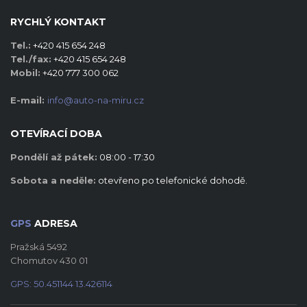
RYCHLÝ KONTAKT
Tel.:
+420 415 654 248
Tel./fax:
+420 415 654 248
Mobil:
+420 777 300 062
E-mail:
info@auto-na-miru.cz
OTEVÍRACÍ DOBA
Pondělí až pátek:
08:00 - 17:30
Sobota a neděle:
otevřeno po telefonické dohodě.
GPS
ADRESA
Pražská 5492
Chomutov 430 01
GPS:
50.451144
13.426114