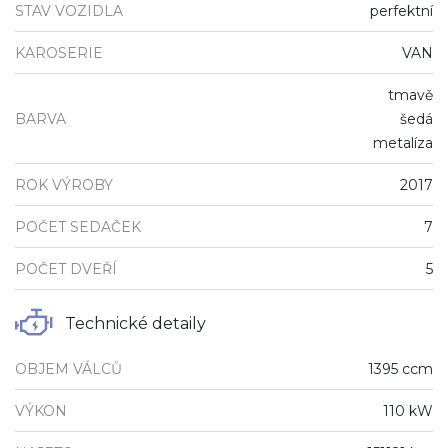
STAV VOZIDLA
perfektní
KAROSERIE
VAN
tmavě
BARVA
šedá
metalíza
ROK VÝROBY
2017
POČET SEDAČEK
7
POČET DVEŘÍ
5
Technické detaily
OBJEM VÁLCŮ
1395 ccm
VÝKON
110 kW