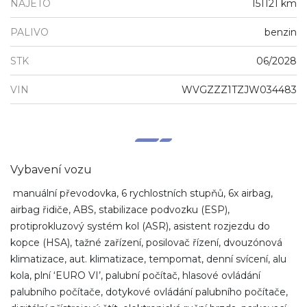
NAJETO
151121 km
PALIVO
benzin
STK
06/2028
VIN
WVGZZZ1TZJW034483
Vybavení vozu
manuální převodovka, 6 rychlostních stupňů, 6x airbag,
airbag řidiče, ABS, stabilizace podvozku (ESP),
protiprokluzový systém kol (ASR), asistent rozjezdu do
kopce (HSA), tažné zařízení, posilovač řízení, dvouzónová
klimatizace, aut. klimatizace, tempomat, denní svícení, alu
kola, plní ‘EURO VI’, palubní počítač, hlasové ovládání
palubního počítače, dotykové ovládání palubního počítače,