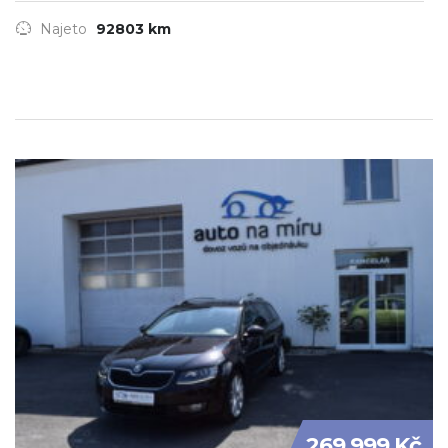
Najeto
92803 km
269 999 Kč