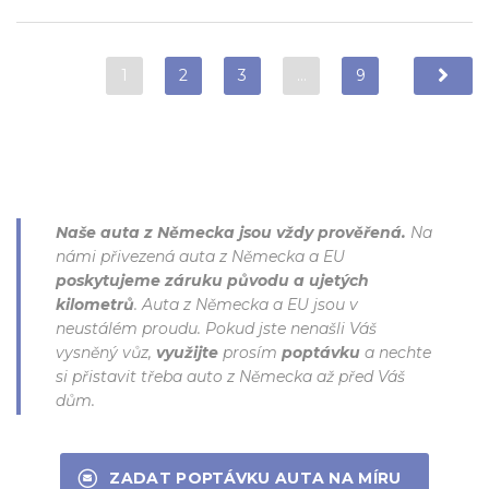
1
2
3
…
9
Naše auta z Německa jsou vždy prověřená.
Na
námi přivezená auta z Německa a EU
poskytujeme záruku původu a ujetých
kilometrů
. Auta z Německa a EU jsou v
neustálém proudu. Pokud jste nenašli Váš
vysněný vůz,
využijte
prosím
poptávku
a nechte
si přistavit třeba auto z Německa až před Váš
dům.
ZADAT POPTÁVKU AUTA NA MÍRU