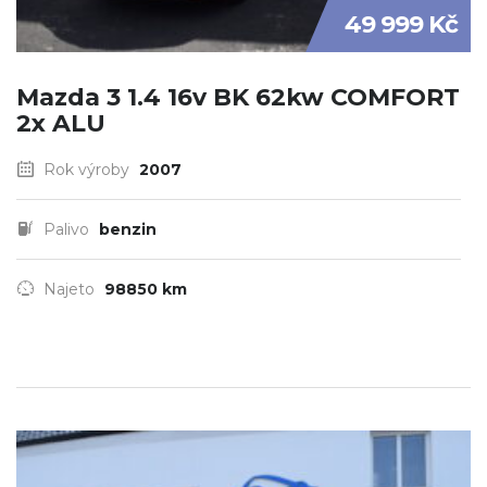
49 999 Kč
Mazda 3 1.4 16v BK 62kw COMFORT
2x ALU
Rok výroby
2007
Palivo
benzin
Najeto
98850 km