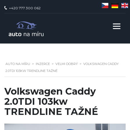
+420 777 300 062
AUTO NA MÍ­RU
>
INZERCE
>
VELMI DOBRÝ
>
VOLKSWAGEN CADDY
2.0TDI 103KW TRENDLINE TAŽNÉ
Volkswagen Caddy
2.0TDI 103kw
TRENDLINE TAŽNÉ