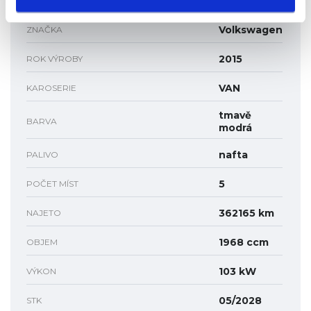
Ne
ODPOČET DPH
Volkswagen
ZNAČKA
2015
ROK VÝROBY
VAN
KAROSERIE
tmavě
BARVA
modrá
nafta
PALIVO
5
POČET MÍST
362165 km
NAJETO
1968 ccm
OBJEM
103 kW
VÝKON
05/2028
STK