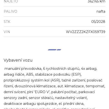
NAJETO
362165 km
PALIVO
nafta
STK
05/2028
VIN
WV2ZZZ2KZFX059739
Vybavení vozu
manuální převodovka, 6 rychlostních stupňů, 4x airbag,
airbag řidiče, ABS, stabilizace podvozku (ESP),
protiprokluzový systém kol (ASR), tažné zařízení, posilovač
řízení, dvouzónová klimatizace, aut. klimatizace, tempomat,
denní svícení, plní ‘EURO V’, palubní počítač, parkovací
senzory zadní, senzor stěračů, nastavitelný volant,
deaktivace airbagu spolujezdce, el. přední okna,