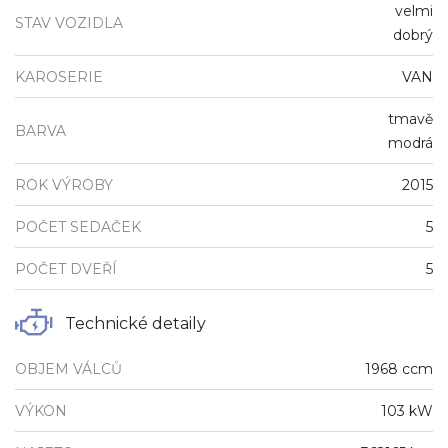
velmi
STAV VOZIDLA
dobrý
KAROSERIE
VAN
tmavě
BARVA
modrá
ROK VÝROBY
2015
POČET SEDAČEK
5
POČET DVEŘÍ
5
Technické detaily
OBJEM VÁLCŮ
1968 ccm
VÝKON
103 kW