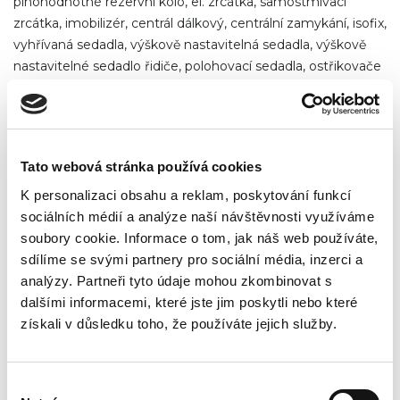
plnohodnotné rezervní kolo, el. zrcátka, samostmívací
zrcátka, imobilizér, centrál dálkový, centrální zamykání, isofix,
vyhřívaná sedadla, výškově nastavitelná sedadla, výškově
nastavitelné sedadlo řidiče, polohovací sedadla, ostřikovače
světlometů, mlhovky, AUX, autorádio, CD měnič, venkovní
teploměr, vyhřívaná zrcátka, klimatizovaná přihrádka, dělená
zadní sedadla, zadní stěrač, přední pohon, podélný posuv
sedadel, výsuvné opěrky hlav, el. startér, boční posuvné
Tato webová stránka používá cookies
dveře,
K personalizaci obsahu a reklam, poskytování funkcí
sociálních médií a analýze naší návštěvnosti využíváme
soubory cookie. Informace o tom, jak náš web používáte,
sdílíme se svými partnery pro sociální média, inzerci a
analýzy. Partneři tyto údaje mohou zkombinovat s
Poznámka
dalšími informacemi, které jste jim poskytli nebo které
VIN: WV2ZZZ2KZFX059739, země původu NĚMECKO;
získali v důsledku toho, že používáte jejich služby.
jedná se o komisní prodej, vozidlo je již v CZ registru;
GARANCE UJETÝCH KM – doloženo vedenou servisní
historií, dokumentací, pravidelně SERVISOVÁNO; VÝBAVA –
Výběr
Trendline z edice TEAM – CLIMATRONIC – digitální,