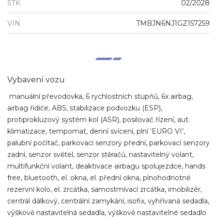
STK
02/2028
VIN
TMBJN6NJ1GZ157259
Vybavení vozu
manuální převodovka, 6 rychlostních stupňů, 6x airbag,
airbag řidiče, ABS, stabilizace podvozku (ESP),
protiprokluzový systém kol (ASR), posilovač řízení, aut.
klimatizace, tempomat, denní svícení, plní ‘EURO VI’,
palubní počítač, parkovací senzory přední, parkovací senzory
zadní, senzor světel, senzor stěračů, nastavitelný volant,
multifunkční volant, deaktivace airbagu spolujezdce, hands
free, bluetooth, el. okna, el. přední okna, plnohodnotné
rezervní kolo, el. zrcátka, samostmívací zrcátka, imobilizér,
centrál dálkový, centrální zamykání, isofix, vyhřívaná sedadla,
výškově nastavitelná sedadla, výškově nastavitelné sedadlo