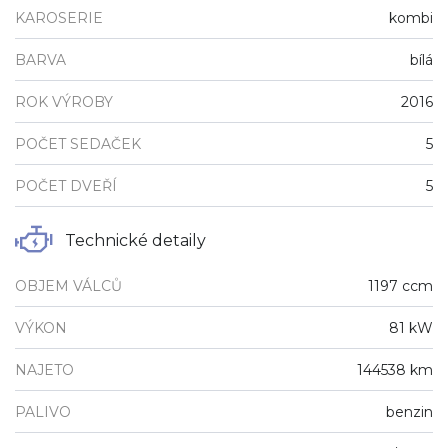
KAROSERIE
kombi
BARVA
bílá
ROK VÝROBY
2016
POČET SEDAČEK
5
POČET DVEŘÍ
5
Technické detaily
OBJEM VÁLCŮ
1197 ccm
VÝKON
81 kW
NAJETO
144538 km
PALIVO
benzin