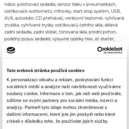
řidiče, polohovací sedadla, senzor tlaku v pneumatikách,
ostřikovače světlometů, mlhovky, start-stop systém, USB,
AUX, autorádio, CD přehrávač, venkovní teploměr, vyhřívaná
zrcátka, vyhřívané trysky ostřikovačů čelního skla, dělená
zadní sedadla, zadní stěrač, tónovaná skla, přední pohon,
podélný posuv sedadel, výsuvné opěrky hlav, el. startér,
Tato webová stránka používá cookies
Poznámka
K personalizaci obsahu a reklam, poskytování funkcí
VIN:TMBJN6NJ1GZ157259; země původu NĚMECKO,
sociálních médií a analýze naší návštěvnosti využíváme
GARANCE UJETÝCH KM – doloženo KOMPLETNĚ vedenou
soubory cookie. Informace o tom, jak náš web používáte,
SERVISNÍ KNIHOU, doloženo fakturami, vždy servisováno
sdílíme se svými partnery pro sociální média, inzerci a
pouze v 1 servisu, bohatá servisní historie; VÝBAVA
analýzy. Partneři tyto údaje mohou zkombinovat s
AMBITION ed. JOY; krásné sportovní sedadla s prošíváním,
dalšími informacemi, které jste jim poskytli nebo které
pevné vedení zad; tříramenný MULTIFUNKČNÍ VOLANT;
získali v důsledku toho, že používáte jejich služby.
CLIMATRONIC – digitální automatická klimatizace;