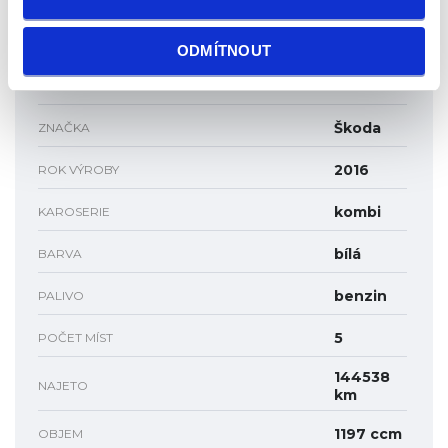
perfektní
STAV VOZIDLA
ODMÍTNOUT
Ne
ODPOČET DPH
Škoda
ZNAČKA
2016
ROK VÝROBY
kombi
KAROSERIE
bílá
BARVA
benzin
PALIVO
5
POČET MÍST
144538
NAJETO
km
1197 ccm
OBJEM