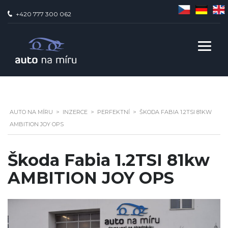
+420 777 300 062
AUTO NA MÍ­RU
>
INZERCE
>
PERFEKTNÍ
>
ŠKODA FABIA 1.2TSI 81KW
AMBITION JOY OPS
Škoda Fabia 1.2TSI 81kw
AMBITION JOY OPS