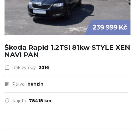
239 999 Kč
Škoda Rapid 1.2TSI 81kw STYLE XEN
NAVI PAN
Rok výroby
2016
Palivo
benzin
Najeto
78418 km