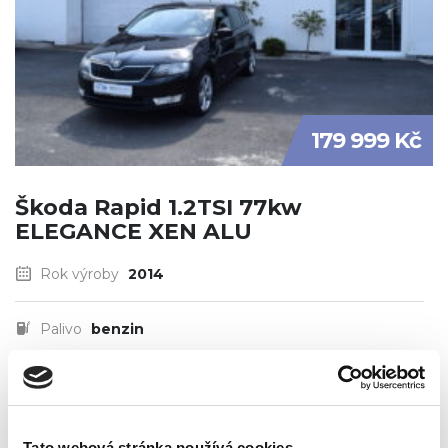
179 999 Kč
Škoda Rapid 1.2TSI 77kw
ELEGANCE XEN ALU
Rok výroby
2014
Palivo
benzin
Najeto
92803 km
Tato webová stránka používá cookies