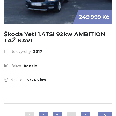
249 999 Kč
Škoda Yeti 1.4TSI 92kw AMBITION
TAŽ NAVI
Rok výroby
2017
Palivo
benzin
Najeto
163243 km