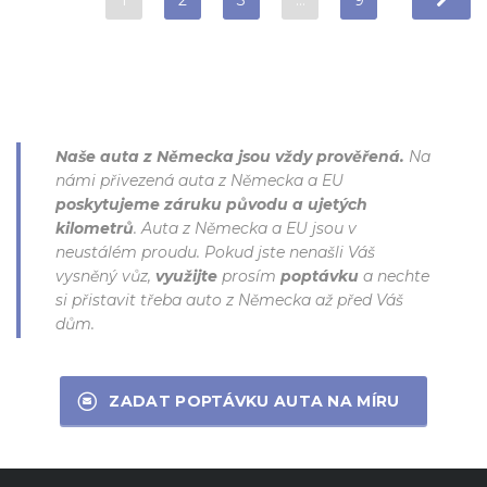
1
2
3
…
9
Naše auta z Německa jsou vždy prověřená.
Na
námi přivezená auta z Německa a EU
poskytujeme záruku původu a ujetých
kilometrů
. Auta z Německa a EU jsou v
neustálém proudu. Pokud jste nenašli Váš
vysněný vůz,
využijte
prosím
poptávku
a nechte
si přistavit třeba auto z Německa až před Váš
dům.
ZADAT POPTÁVKU AUTA NA MÍRU