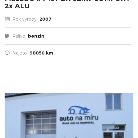
2x ALU
Rok výroby
2007
Palivo
benzin
Najeto
98850 km