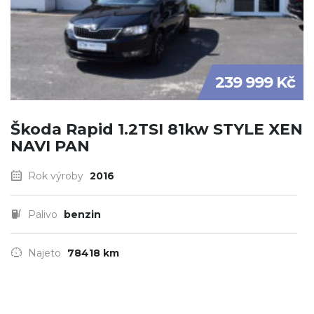
239 999 Kč
Škoda Rapid 1.2TSI 81kw STYLE XEN
NAVI PAN
Rok výroby
2016
Palivo
benzin
Najeto
78418 km