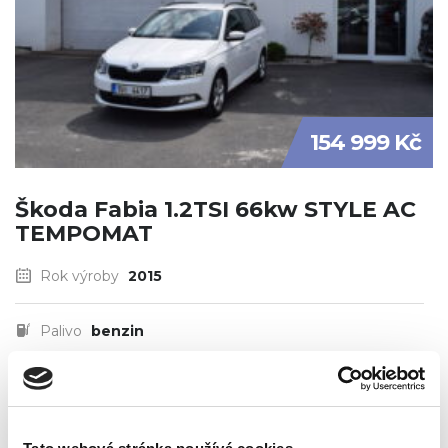
154 999 Kč
Škoda Fabia 1.2TSI 66kw STYLE AC
TEMPOMAT
Rok výroby
2015
Palivo
benzin
Najeto
210064 km