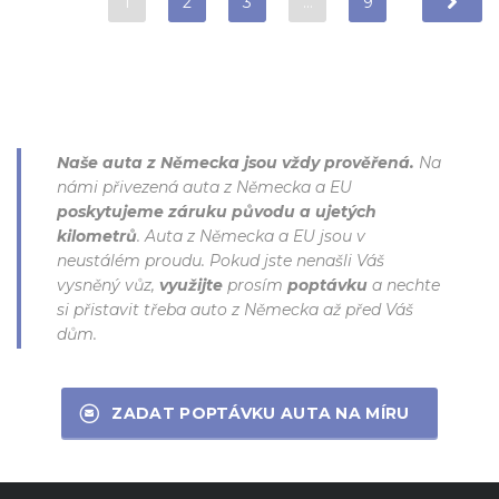
1
2
3
…
9
Naše auta z Německa jsou vždy prověřená.
Na
námi přivezená auta z Německa a EU
poskytujeme záruku původu a ujetých
kilometrů
. Auta z Německa a EU jsou v
neustálém proudu. Pokud jste nenašli Váš
vysněný vůz,
využijte
prosím
poptávku
a nechte
si přistavit třeba auto z Německa až před Váš
dům.
ZADAT POPTÁVKU AUTA NA MÍRU