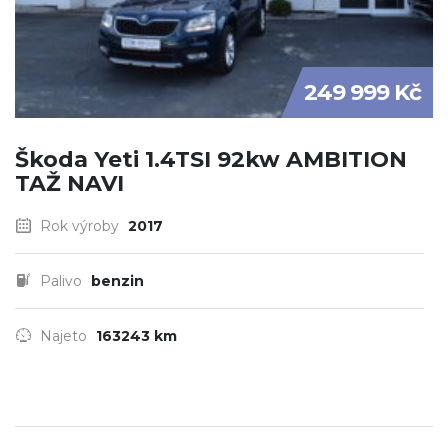
249 999 Kč
Škoda Yeti 1.4TSI 92kw AMBITION
TAŽ NAVI
Rok výroby
2017
Palivo
benzin
Najeto
163243 km