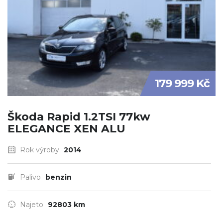
179 999 Kč
Škoda Rapid 1.2TSI 77kw
ELEGANCE XEN ALU
Rok výroby
2014
Palivo
benzin
Najeto
92803 km