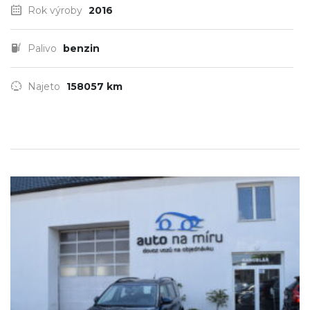
Rok výroby
2016
Palivo
benzin
Najeto
158057 km