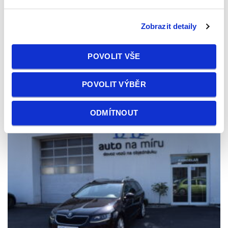
Palivo
benzin
Zobrazit detaily
Najeto
92803 km
POVOLIT VŠE
POVOLIT VÝBĚR
ODMÍTNOUT