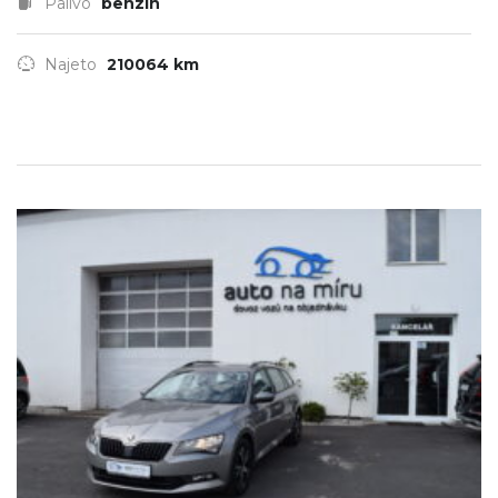
Palivo
benzin
Najeto
210064 km