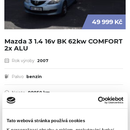
49 999 Kč
Mazda 3 1.4 16v BK 62kw COMFORT
2x ALU
Rok výroby
2007
Palivo
benzin
Najeto
98850 km
Tato webová stránka používá cookies
K personalizaci obsahu a reklam, poskytování funkcí