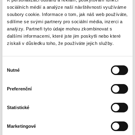
sociálních médií a analýze naší návštěvnosti využíváme
soubory cookie. Informace o tom, jak náš web používáte,
sdílíme se svými partnery pro sociální média, inzerci a
analýzy. Partneři tyto údaje mohou zkombinovat s
dalšími informacemi, které jste jim poskytli nebo které
získali v důsledku toho, že používáte jejich služby.
Výběr
Nutné
souhlasu
179 999 Kč
Preferenční
Škoda Rapid 1.2TSI 77kw
Statistické
ELEGANCE XEN ALU
Marketingové
Rok výroby
2014