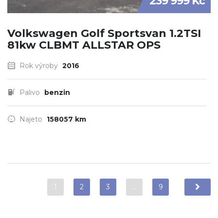
239 999 Kč
Volkswagen Golf Sportsvan 1.2TSI
81kw CLBMT ALLSTAR OPS
Rok výroby
2016
Palivo
benzin
Najeto
158057 km
1
2
3
…
9