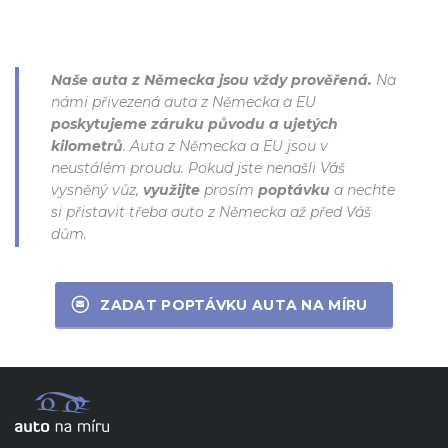
Naše auta z Německa jsou vždy prověřená.
Na
námi přivezená auta z Německa a EU
poskytujeme záruku původu a ujetých
kilometrů
. Auta z Německa a EU jsou v
neustálém proudu. Pokud jste nenašli Váš
vysněný vůz,
využijte
prosím
poptávku
a nechte
si přistavit třeba auto z Německa až před Váš
dům.
ZADAT POPTÁVKU AUTA NA MÍRU