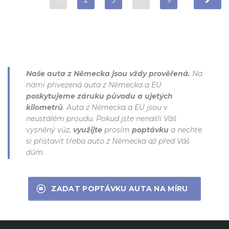
1
2
3
…
9
Naše auta z Německa jsou vždy prověřená.
Na
námi přivezená auta z Německa a EU
poskytujeme záruku původu a ujetých
kilometrů
. Auta z Německa a EU jsou v
neustálém proudu. Pokud jste nenašli Váš
vysněný vůz,
využijte
prosím
poptávku
a nechte
si přistavit třeba auto z Německa až před Váš
dům.
ZADAT POPTÁVKU AUTA NA MÍRU