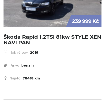
239 999 Kč
Škoda Rapid 1.2TSI 81kw STYLE XEN
NAVI PAN
Rok výroby
2016
Palivo
benzin
Najeto
78418 km