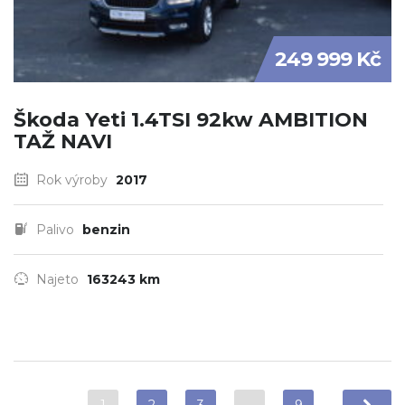
249 999 Kč
Škoda Yeti 1.4TSI 92kw AMBITION
TAŽ NAVI
Rok výroby
2017
Palivo
benzin
Najeto
163243 km