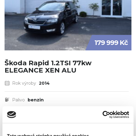
179 999 Kč
Škoda Rapid 1.2TSI 77kw
ELEGANCE XEN ALU
Rok výroby
2014
Palivo
benzin
Najeto
92803 km
Tato webová stránka používá cookies