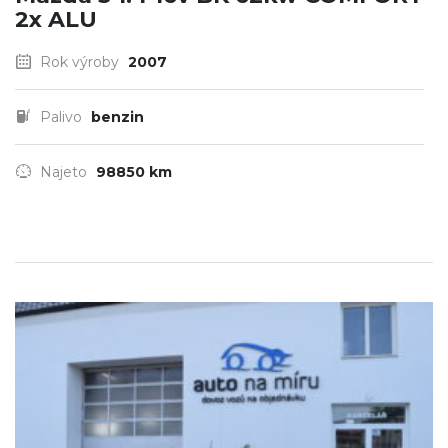
2x ALU
Rok výroby
2007
Palivo
benzin
Najeto
98850 km