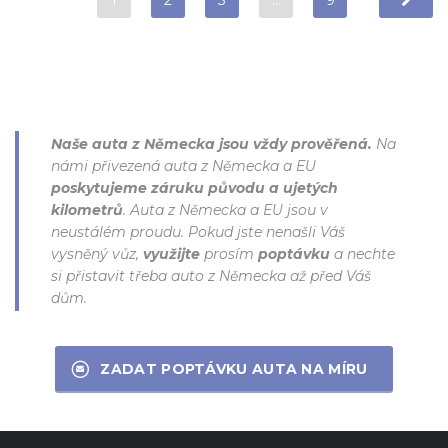
1
2
3
…
9
Naše auta z Německa jsou vždy prověřená.
Na
námi přivezená auta z Německa a EU
poskytujeme záruku původu a ujetých
kilometrů
. Auta z Německa a EU jsou v
neustálém proudu. Pokud jste nenašli Váš
vysněný vůz,
využijte
prosím
poptávku
a nechte
si přistavit třeba auto z Německa až před Váš
dům.
ZADAT POPTÁVKU AUTA NA MÍRU