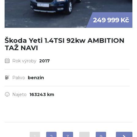
249 999 Kč
Škoda Yeti 1.4TSI 92kw AMBITION
TAŽ NAVI
Rok výroby
2017
Palivo
benzin
Najeto
163243 km