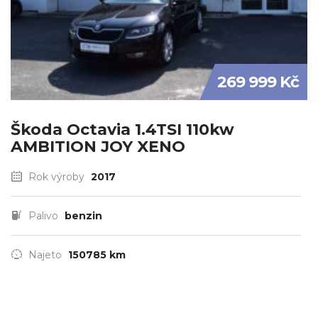
269 999 Kč
Škoda Octavia 1.4TSI 110kw
AMBITION JOY XENO
Rok výroby
2017
Palivo
benzin
Najeto
150785 km