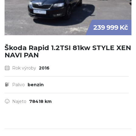
239 999 Kč
Škoda Rapid 1.2TSI 81kw STYLE XEN
NAVI PAN
Rok výroby
2016
Palivo
benzin
Najeto
78418 km