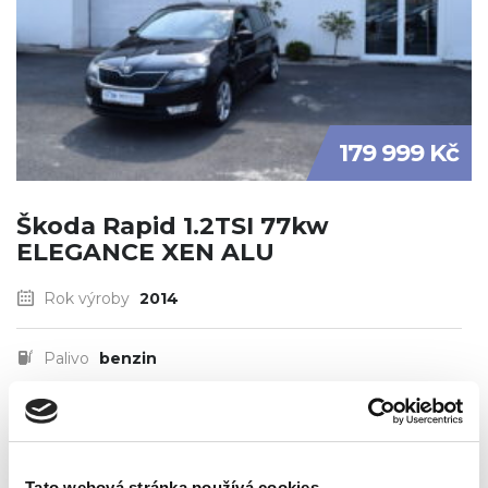
179 999 Kč
Škoda Rapid 1.2TSI 77kw
ELEGANCE XEN ALU
Rok výroby
2014
Palivo
benzin
Najeto
92803 km
Tato webová stránka používá cookies