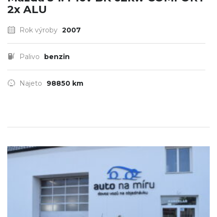
2x ALU
Rok výroby
2007
Palivo
benzin
Najeto
98850 km