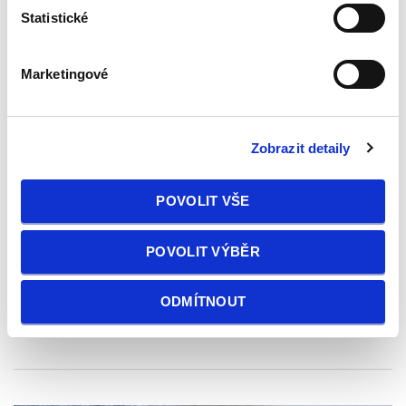
Statistické
49 999 Kč
Marketingové
Mazda 3 1.4 16v BK 62kw COMFORT
2x ALU
Zobrazit detaily
Rok výroby
2007
POVOLIT VŠE
Palivo
benzin
POVOLIT VÝBĚR
Najeto
98850 km
ODMÍTNOUT