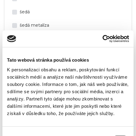
šedá
šedá metalíza
stříbrná metalíza
světle hnědá metalíza
Tato webová stránka používá cookies
světle modrá metalíza
K personalizaci obsahu a reklam, poskytování funkcí
sociálních médií a analýze naší návštěvnosti využíváme
světle šedá metalíza
soubory cookie. Informace o tom, jak náš web používáte,
sdílíme se svými partnery pro sociální média, inzerci a
tmavě červená metalíza
analýzy. Partneři tyto údaje mohou zkombinovat s
tmavě modrá
dalšími informacemi, které jste jim poskytli nebo které
získali v důsledku toho, že používáte jejich služby.
tmavě modrá metalíza
tmavě šedá metalíza
Výběr