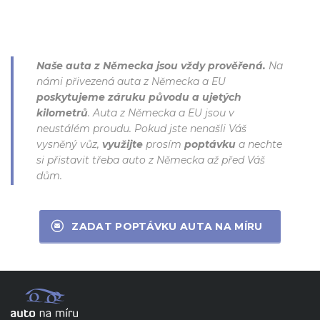
Naše auta z Německa jsou vždy prověřená.
Na
námi přivezená auta z Německa a EU
poskytujeme záruku původu a ujetých
kilometrů
. Auta z Německa a EU jsou v
neustálém proudu. Pokud jste nenašli Váš
vysněný vůz,
využijte
prosím
poptávku
a nechte
si přistavit třeba auto z Německa až před Váš
dům.
ZADAT POPTÁVKU AUTA NA MÍRU