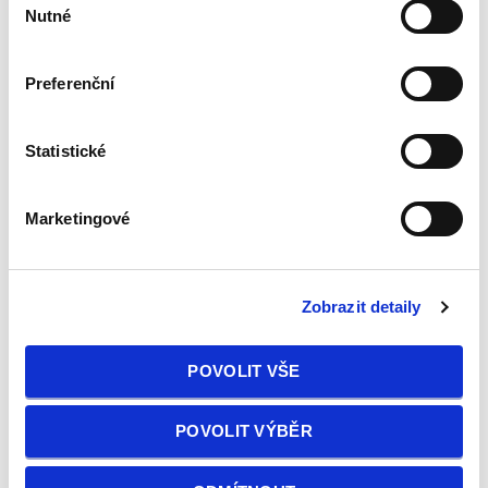
Nutné
souhlasu
Preferenční
Datum: od nejnovějšího
Statistické
Značka:
Audi
Marketingové
Zobrazit detaily
POVOLIT VŠE
POVOLIT VÝBĚR