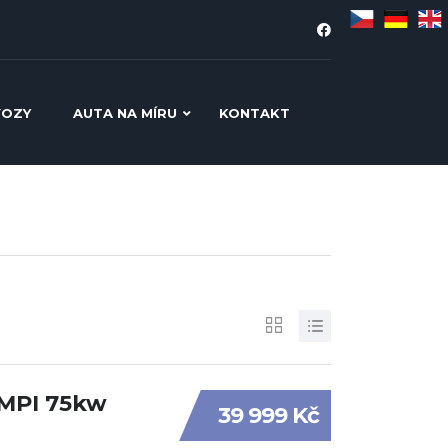
VOZY
AUTA NA MÍRU
KONTAKT
6MPI 75kw
39 999 Kč