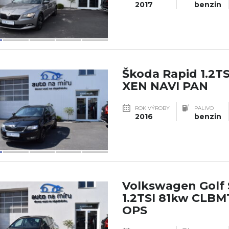
2017
benzin
Škoda Rapid 1.2T
XEN NAVI PAN
ROK VÝROBY
PALIVO
2016
benzin
Volkswagen Golf
1.2TSI 81kw CLB
OPS