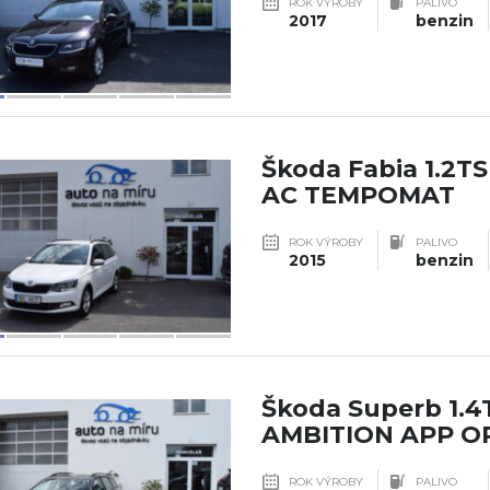
ROK VÝROBY
PALIVO
2017
benzin
Škoda Fabia 1.2T
AC TEMPOMAT
ROK VÝROBY
PALIVO
2015
benzin
Škoda Superb 1.4
AMBITION APP O
ROK VÝROBY
PALIVO