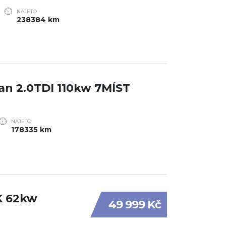
NAJETO
238384 km
n 2.0TDI 110kw 7MÍST
NAJETO
178335 km
BK 62kw
49 999 Kč