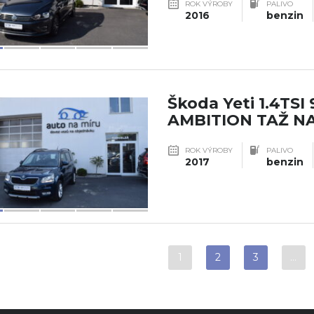
ROK VÝROBY
PALIVO
2016
benzin
Škoda Yeti 1.4TSI
AMBITION TAŽ NA
ROK VÝROBY
PALIVO
2017
benzin
1
2
3
…