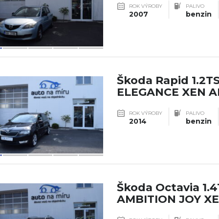
ROK VÝROBY
PALIVO
2007
benzin
Škoda Rapid 1.2T
ELEGANCE XEN A
ROK VÝROBY
PALIVO
2014
benzin
Škoda Octavia 1.4
AMBITION JOY X