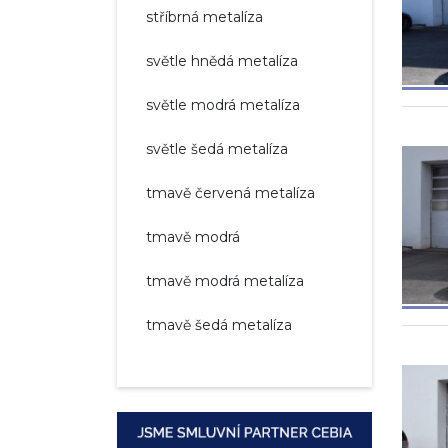
stříbrná metalíza
světle hnědá metalíza
světle modrá metalíza
světle šedá metalíza
tmavě červená metalíza
tmavě modrá
tmavě modrá metalíza
tmavě šedá metalíza