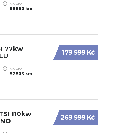
NAJETO
98850 km
SI 77kw
179 999 Kč
LU
NAJETO
92803 km
TSI 110kw
269 999 Kč
ENO