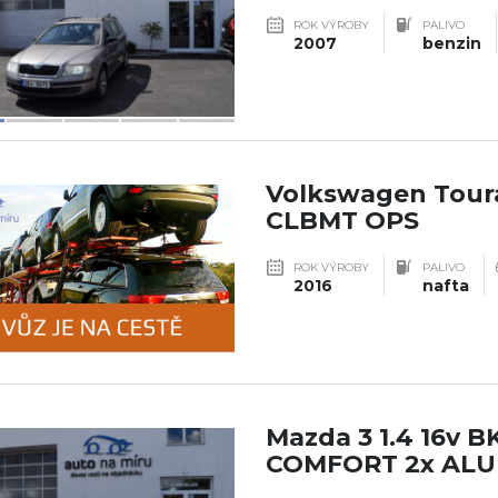
ROK VÝROBY
PALIVO
2007
benzin
Volkswagen Toura
CLBMT OPS
ROK VÝROBY
PALIVO
2016
nafta
Mazda 3 1.4 16v 
COMFORT 2x ALU