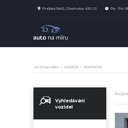
Pražská 5492, Chomutov 430 01
Po - Pá: 0
AUTO NA MÍ­RU
>
INZERCE
>
PERFEKTNÍ
ŘAZENÍ
Vyhledávání
vozidel