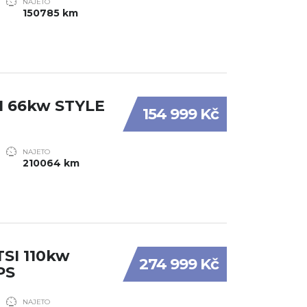
NAJETO
150785 km
SI 66kw STYLE
154 999 Kč
NAJETO
210064 km
TSI 110kw
274 999 Kč
PS
NAJETO