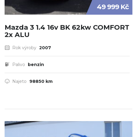
49 999 Kč
Mazda 3 1.4 16v BK 62kw COMFORT
2x ALU
Rok výroby
2007
Palivo
benzin
Najeto
98850 km