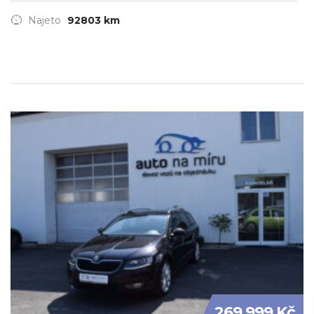
Najeto
92803 km
269 999 Kč