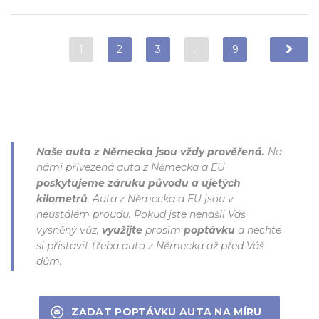
1
2
3
…
9
Naše auta z Německa jsou vždy prověřená.
Na
námi přivezená auta z Německa a EU
poskytujeme záruku původu a ujetých
kilometrů
. Auta z Německa a EU jsou v
neustálém proudu. Pokud jste nenašli Váš
vysněný vůz,
využijte
prosím
poptávku
a nechte
si přistavit třeba auto z Německa až před Váš
dům.
ZADAT POPTÁVKU AUTA NA MÍRU